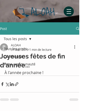
Post
Tous les posts
ALOAH
Tous les posts
31 déc. 2019
1 min de lecture
Joyeuses fêtes de fin
Commencer
d'année...
Votre communauté
À l'année prochaine !