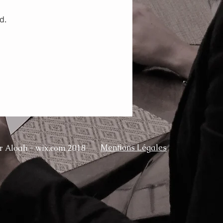
d.
Mentions Légales
r Aloah - wix.com 2018